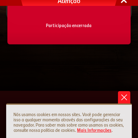
Atenção
Fale conosco
Participação encerrada
Para dúvidas ou mais informações, contate o número de Apoio à
Nós usamos cookies em nossos sites. Você pode gerenciar
Promoção pelo telefone
0800 237 1390
de segunda à sexta-feira, das
isso a qualquer momento através das configurações do seu
9h30 às 17h30, sempre em dias úteis ou uma mensagem através do e-
navegador. Para saber mais sobre como usamos os cookies,
mail contato@promoperdigaoouro.com.br ou pelo fale conosco,
consulte nossa política de cookies.
Mais Informações
.
clicando
aqui
.