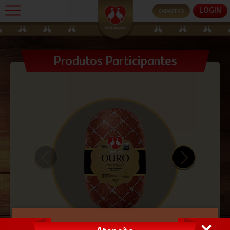
LOGIN
CADASTRO
Produtos Participantes
Home
Como participar
Prêmios
Lojas Participantes
Produtos
Ganhadores
Dúvidas
Regulamento