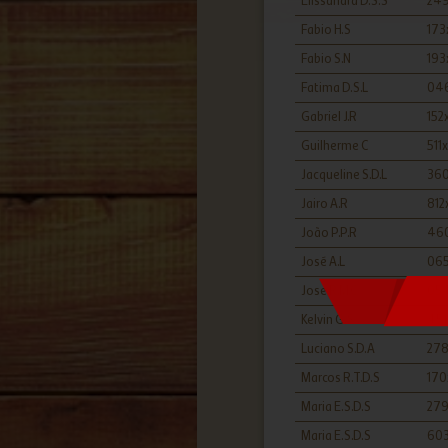
Elissandra D.S.S
249
Fabio H.S
173
Produtos
Fabio S.N
193
Ganhadores
Fatima D.S.L
046
Dúvidas
Cadastro
Login
Gabriel J.R
152
Regulamento
Fale conosco
Guilherme C
511
Jacqueline S.D.L
360
Jairo A.R
812
João P.P.R
460
José A.L
065
Jose R.M.C
054
Kelvin G.S
451
Luciano S.D.A
278
Marcos R.T.D.S
170
Maria E.S.D.S
279
Maria E.S.D.S
603